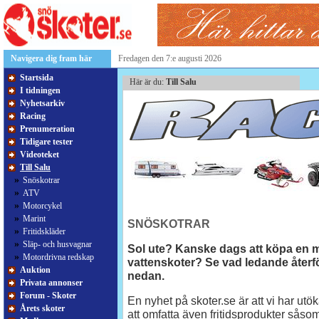
Navigera dig fram här
Fredagen den 7:e augusti 2026
Startsida
Här är du:
Till Salu
I tidningen
Nyhetsarkiv
Racing
Prenumeration
Tidigare tester
Videoteket
Till Salu
»
Snöskotrar
»
ATV
»
Motorcykel
»
Marint
SNÖSKOTRAR
»
Fritidskläder
»
Släp- och husvagnar
Sol ute? Kanske dags att köpa en mo
»
Motordrivna redskap
vattenskoter? Se vad ledande återför
Auktion
nedan.
Privata annonser
Forum - Skoter
En nyhet på skoter.se är att vi har utö
Årets skoter
att omfatta även fritidsprodukter såso