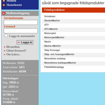
Medlem
såväl som begagnade fritidsprodukter 
Skoterkortet
Fritidsprodukter
Medlemsinloggning
Snöskoter
Användarnamn
Skotertillbehör
ATV
Lösenord
ATV-tillbehör
Motorcykel
Logga in automatiskt
Motorcykeltillbehör
Marint
Marina tillbehör
»
Bli medlem
»
Släp-/husvagn
Glömt lösenord?
»
Om kakor...
Släp- och husvagnstillbehör
Motordrivet redskap
Medlemmar:
15322
Motordrivna redskapstillbehör
Antal nyheter:
5855
Fritidsklädesplagg
Meddelanden:
68508
Sidvisningar:
Idag:
19826 st
Igår:
22032 st
Denna månad:
167306 st
Föreg. månad:
3516680 st