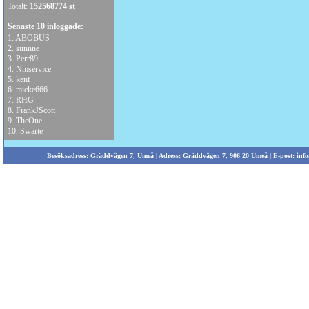
Totalt:
152568774 st
Senaste 10 inloggade:
1.
ABOBUS
2.
sunnne
3.
Perr89
4.
Nmservice
5.
kent
6.
micke666
7.
RHG
8.
FrankJScott
9.
TheOne
10.
Swarte
Besöksadress: Gräddvägen 7, Umeå | Adress: Gräddvägen 7, 906 20 Umeå | E-post:
info