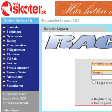
Navigera dig fram här
Torsdagen den 6:e augusti 2026
Startsida
Här är du:
Logga in
I tidningen
Nyhetsarkiv
Racing
Prenumeration
Tidigare tester
Videoteket
Till Salu
Auktion
Användarnamn
Privata annonser
Forum - Skoter
Lösenord:
Årets skoter
Medlem
Logga in au
Skoterkortet
Medlemmar:
15322
Antal nyheter:
5855
»
Registrera si
»
Meddelanden:
68508
Har du glömt 
Sidvisningar: