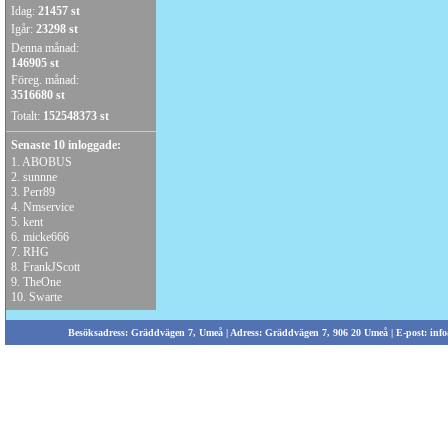
Idag:
21457 st
Igår:
23298 st
Denna månad:
146905 st
Föreg. månad:
3516680 st
Totalt:
152548373 st
Senaste 10 inloggade:
1.
ABOBUS
2.
sunnne
3.
Perr89
4.
Nmservice
5.
kent
6.
micke666
7.
RHG
8.
FrankJScott
9.
TheOne
10.
Swarte
Besöksadress: Gräddvägen 7, Umeå | Adress: Gräddvägen 7, 906 20 Umeå | E-post:
info