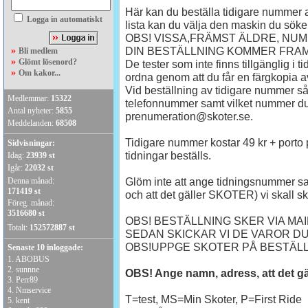
Här kan du beställa tidigare nummer
Logga in automatiskt
lista kan du välja den maskin du söker
OBS! VISSA,FRÄMST ÄLDRE, NU
DIN BESTÄLLNING KOMMER FRAM
»
Bli medlem
»
Glömt lösenord?
De tester som inte finns tillgänglig i t
»
Om kakor...
ordna genom att du får en färgkopia av
Vid beställning av tidigare nummer s
Medlemmar:
15322
telefonnummer samt vilket nummer du vi
Antal nyheter:
5855
prenumeration@skoter.se.
Meddelanden:
68508
Tidigare nummer kostar 49 kr + porto pe
Sidvisningar:
tidningar beställs.
Idag:
23939 st
Igår:
22032 st
Glöm inte att ange tidningsnummer 
Denna månad:
171419 st
och att det gäller SKOTER) vi skall ski
Föreg. månad:
3516680 st
OBS! BESTÄLLNING SKER VIA MAIL
Totalt:
152572887 st
SEDAN SKICKAR VI DE VAROR D
OBS!UPPGE SKOTER PÅ BESTÄL
Senaste 10 inloggade:
1.
ABOBUS
2.
sunnne
OBS! Ange namn, adress, att det g
3.
Perr89
4.
Nmservice
T=test, MS=Min Skoter, P=First Ride
5.
kent