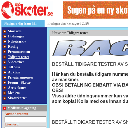
Navigera dig fram här
Fredagen den 7:e augusti 2026
Startsida
Här är du:
Tidigare tester
I tidningen
Nyhetsarkiv
Racing
Prenumeration
Tidigare tester
Videoteket
BESTÄLL TIDIGARE TESTER AV 
Till Salu
Auktion
Här kan du beställa tidigare numm
Privata annonser
av maskiner.
Forum - Skoter
OBS! BETALNING ENBART VIA B
Årets skoter
OBS!
Medlem
Vissa äldre tidningsnummer kan vara
Skoterkortet
som kopia! Kolla med oss innan du 
Medlemsinloggning
Användarnamn
BESTÄLL TIDIGARE TESTER AV 
Lösenord