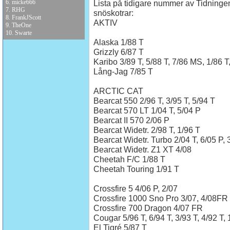
6.
micke666
Lista på tidigare nummer av Tidningen
7.
RHG
snöskotrar:
8.
FrankJScott
AKTIV
9.
TheOne
10.
Swarte
Alaska 1/88 T
Grizzly 6/87 T
Karibo 3/89 T, 5/88 T, 7/86 MS, 1/86 T,
Lång-Jag 7/85 T
ARCTIC CAT
Bearcat 550 2/96 T, 3/95 T, 5/94 T
Bearcat 570 LT 1/04 T, 5/04 P
Bearcat II 570 2/06 P
Bearcat Widetr. 2/98 T, 1/96 T
Bearcat Widetr. Turbo 2/04 T, 6/05 P,
Bearcat Widetr. Z1 XT 4/08
Cheetah F/C 1/88 T
Cheetah Touring 1/91 T
Crossfire 5 4/06 P, 2/07
Crossfire 1000 Sno Pro 3/07, 4/08FR
Crossfire 700 Dragon 4/07 FR
Cougar 5/96 T, 6/94 T, 3/93 T, 4/92 T, 
El Tigré 5/87 T