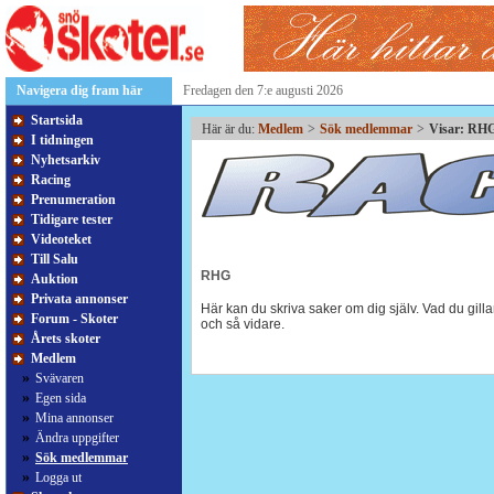
Navigera dig fram här
Fredagen den 7:e augusti 2026
Startsida
Här är du:
Medlem
>
Sök medlemmar
>
Visar: RH
I tidningen
Nyhetsarkiv
Racing
Prenumeration
Tidigare tester
Videoteket
Till Salu
RHG
Auktion
Privata annonser
Här kan du skriva saker om dig själv. Vad du gillar
Forum - Skoter
och så vidare.
Årets skoter
Medlem
»
Svävaren
»
Egen sida
»
Mina annonser
»
Ändra uppgifter
»
Sök medlemmar
»
Logga ut