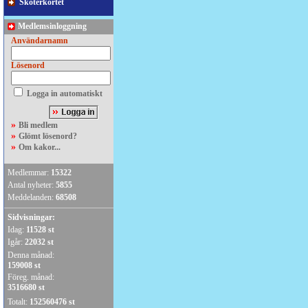
Skoterkortet
Medlemsinloggning
Användarnamn
Lösenord
Logga in automatiskt
»
Bli medlem
»
Glömt lösenord?
»
Om kakor...
Medlemmar:
15322
Antal nyheter:
5855
Meddelanden:
68508
Sidvisningar:
Idag:
11528 st
Igår:
22032 st
Denna månad:
159008 st
Föreg. månad:
3516680 st
Totalt:
152560476 st