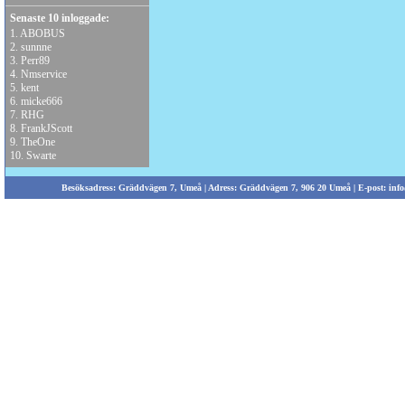
Senaste 10 inloggade:
1.
ABOBUS
2.
sunnne
3.
Perr89
4.
Nmservice
5.
kent
6.
micke666
7.
RHG
8.
FrankJScott
9.
TheOne
10.
Swarte
Besöksadress: Gräddvägen 7, Umeå | Adress: Gräddvägen 7, 906 20 Umeå | E-post:
info