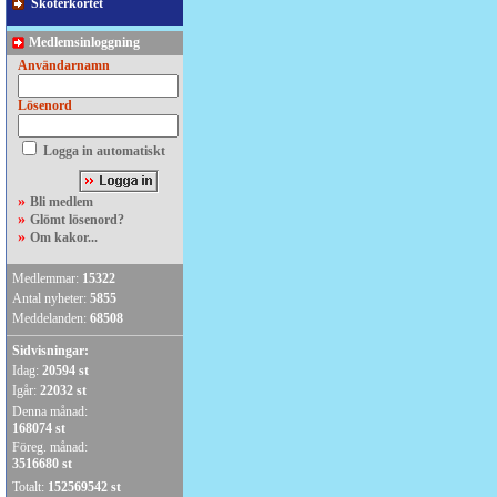
Skoterkortet
Medlemsinloggning
Användarnamn
Lösenord
Logga in automatiskt
»
Bli medlem
»
Glömt lösenord?
»
Om kakor...
Medlemmar:
15322
Antal nyheter:
5855
Meddelanden:
68508
Sidvisningar:
Idag:
20594 st
Igår:
22032 st
Denna månad:
168074 st
Föreg. månad:
3516680 st
Totalt:
152569542 st