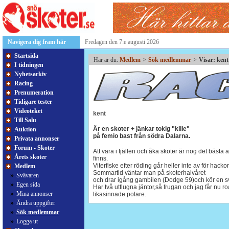
Navigera dig fram här
Fredagen den 7:e augusti 2026
Startsida
Här är du:
Medlem
>
Sök medlemmar
>
Visar: ken
I tidningen
Nyhetsarkiv
Racing
Prenumeration
Tidigare tester
Videoteket
kent
Till Salu
Är en skoter + jänkar tokig "kille"
Auktion
på femio bast från södra Dalarna.
Privata annonser
Forum - Skoter
Att vara i fjällen och åka skoter är nog det bästa
Årets skoter
finns.
Viterfiske efter röding går heller inte av för hackor
Medlem
Sommartid väntar man på skoterhalvåret
»
Svävaren
och drar igång gambilen (Dodge 59)och kör en s
»
Egen sida
Har två utflugna jäntor,så frugan och jag får nu r
»
Mina annonser
likasinnade polare.
»
Ändra uppgifter
»
Sök medlemmar
»
Logga ut