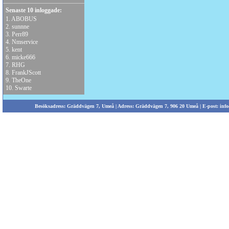
Senaste 10 inloggade:
1.
ABOBUS
2.
sunnne
3.
Perr89
4.
Nmservice
5.
kent
6.
micke666
7.
RHG
8.
FrankJScott
9.
TheOne
10.
Swarte
Besöksadress: Gräddvägen 7, Umeå | Adress: Gräddvägen 7, 906 20 Umeå | E-post:
info