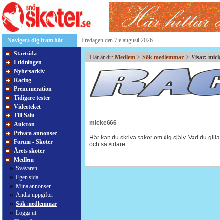
Navigera dig fram här
Fredagen den 7:e augusti 2026
Startsida
Här är du:
Medlem
>
Sök medlemmar
>
Visar: mic
I tidningen
Nyhetsarkiv
Racing
Prenumeration
Tidigare tester
Videoteket
Till Salu
micke666
Auktion
Privata annonser
Här kan du skriva saker om dig själv. Vad du gillar
Forum - Skoter
och så vidare.
Årets skoter
Medlem
»
Svävaren
»
Egen sida
»
Mina annonser
»
Ändra uppgifter
»
Sök medlemmar
»
Logga ut