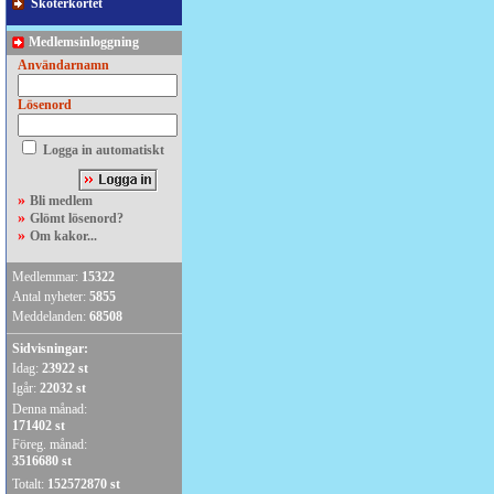
Skoterkortet
Medlemsinloggning
Användarnamn
Lösenord
Logga in automatiskt
»
Bli medlem
»
Glömt lösenord?
»
Om kakor...
Medlemmar:
15322
Antal nyheter:
5855
Meddelanden:
68508
Sidvisningar:
Idag:
23922 st
Igår:
22032 st
Denna månad:
171402 st
Föreg. månad:
3516680 st
Totalt:
152572870 st