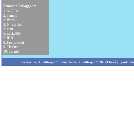
Senaste 10 inloggade:
1.
ABOBUS
2.
sunnne
3.
Perr89
4.
Nmservice
5.
kent
6.
micke666
7.
RHG
8.
FrankJScott
9.
TheOne
10.
Swarte
Besöksadress: Gräddvägen 7, Umeå | Adress: Gräddvägen 7, 906 20 Umeå | E-post:
info